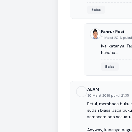
Balas
Fahrur Rozi
11 Maret 2016 pukul
Iya, katanya. T
hahaha...
Balas
ALAM
30 Maret 2016 pukul 21.35
Betul, membaca buku a
sudah biasa baca buku
semacam ada sesuatu y
Anyway, kaosnya bagu