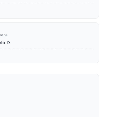
 06.04
khir :D