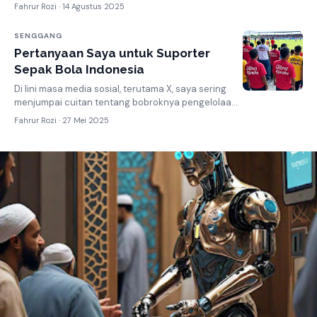
adalah teman-teman dalam kehidupan nyata....
Fahrur Rozi ·
14 Agustus 2025
SENGGANG
Pertanyaan Saya untuk Suporter
Sepak Bola Indonesia
Di lini masa media sosial, terutama X, saya sering
menjumpai cuitan tentang bobroknya pengelolaan
sepak bola Indonesia, terutama Liga 1. Mer...
Fahrur Rozi ·
27 Mei 2025