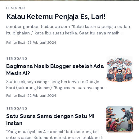
FEATURED
Kalau Ketemu Penjaja Es, Lari!
sumber gambar: haibunda.com "Kalau ketemu penjaja es, lari.
Itu bighalan ," kata Ibu suatu ketika. Saat itu saya masih
duduk di ke...
Fahrur Rozi ·
23 Februari 2024
SENGGANG
Bagimana Nasib Blogger setelah Ada
Mesin AI?
Suatu kali, saya iseng-iseng bertanya ke Google
Bard (sekarang Gemini), "Bagaimana caranya agar
blogger tetap bisa survive setelah adan...
Fahrur Rozi ·
22 Februari 2024
SENGGANG
Satu Suara Sama dengan Satu Mi
Instan
"Yang mau nyoblos A, ini ambil," kata seorang tim
sukses caleg. Setumpuk mi instan ia geletakkan di