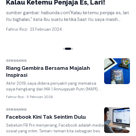
Kalau Ketemu Penjaja Es, Lari!
sumber gambar: haibunda.com"Kalau ketemu penjaja es, lari.
Itu bighalan," kata Ibu suatu ketika.Saat itu saya masih
dudu…
Fahrur Rozi · 23 Februari 2024
SENGGANG
Riang Gembira Bersama Majalah
Inspirasi
Akhir 2019, saya didera penyakit yang memaksa
saya hengkang dari MA 1 Annuqayah Putri (MAPI).
Enam tahunan berkhidmat di sana, ada banyak ke...
Fahrur Rozi ·
5 Februari 2026
SENGGANG
Facebook Kini Tak Seintim Dulu
Sebelum FB Pro menyerang, Facebook adalah media
sosial yang intim. Teman-teman kita sebagian besar