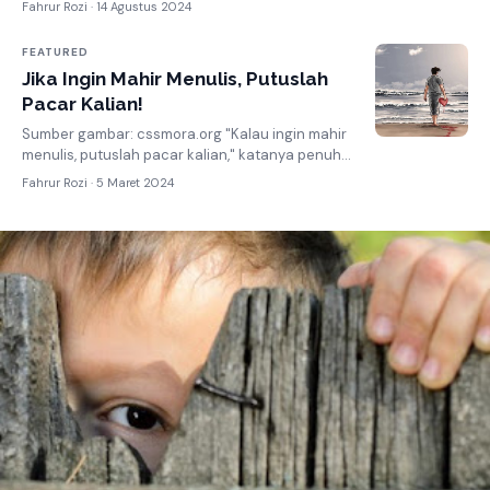
Fahrur Rozi ·
14 Agustus 2024
FEATURED
Jika Ingin Mahir Menulis, Putuslah
Pacar Kalian!
Sumber gambar: cssmora.org "Kalau ingin mahir
menulis, putuslah pacar kalian," katanya penuh
wibawa. Kami bertiga menyimak dengan ...
Fahrur Rozi ·
5 Maret 2024