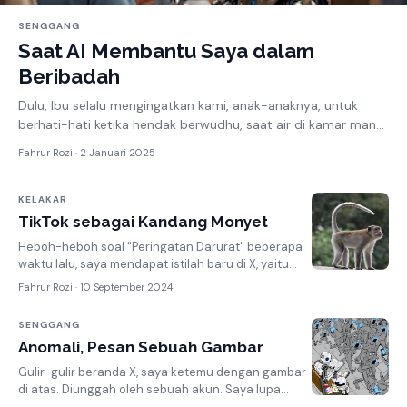
SENGGANG
Saat AI Membantu Saya dalam
Beribadah
Dulu, Ibu selalu mengingatkan kami, anak-anaknya, untuk
berhati-hati ketika hendak berwudhu, saat air di kamar mandi
sedang sedi...
Fahrur Rozi ·
2 Januari 2025
KELAKAR
TikTok sebagai Kandang Monyet
Heboh-heboh soal "Peringatan Darurat" beberapa
waktu lalu, saya mendapat istilah baru di X, yaitu
"Kandang Monyet...
Fahrur Rozi ·
10 September 2024
SENGGANG
Anomali, Pesan Sebuah Gambar
Gulir-gulir beranda X, saya ketemu dengan gambar
di atas. Diunggah oleh sebuah akun. Saya lupa
namanya. Sebetulnya, banyak gamba...