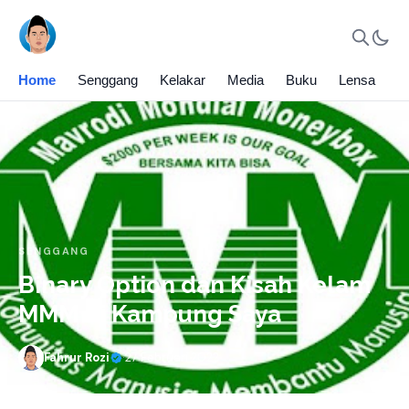
Home
Senggang
Kelakar
Media
Buku
Lensa
SENGGANG
Binary Option dan Kisah Kelam
MMM di Kampung Saya
Fahrur Rozi
·
27 Februari 2022