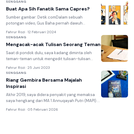
SENGGANG
Buat Apa Sih Fanatik Sama Capres?
Sumber gambar: Detik.comDalam sebuah
potongan video, Gus Baha pernah dawuh
begini: "Manusia itu makhluk yang paling...
Fahrur Rozi · 12 Februari 2024
SENGGANG
Mengacak-acak Tulisan Seorang Teman
Saat di pondok dulu, saya kadang diminta oleh
teman-teman untuk mengedit tulisan-tulisan
mereka, baik itu cerpen, esai, ...
Fahrur Rozi · 25 Juni 2023
SENGGANG
Riang Gembira Bersama Majalah
Inspirasi
Akhir 2019, saya didera penyakit yang memaksa
saya hengkang dari MA 1 Annuqayah Putri (MAPI).
Enam tahunan berkhidmat di...
Fahrur Rozi · 05 Februari 2026